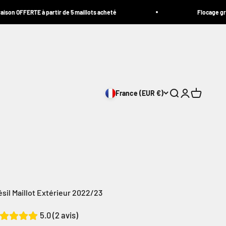
TE à partir de 5 maillots acheté
Flocage gratuit
France (EUR €)
Ouvrir la recher
Ouvrir le com
Voir le pa
ésil Maillot Extérieur 2022/23
5.0 (2 avis)