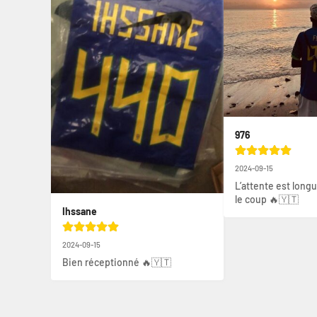
976
2024-09-15
L’attente est longu
le coup 🔥🇾🇹
Ihssane
2024-09-15
Bien réceptionné 🔥🇾🇹