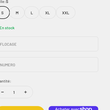
lle:
S
S
M
L
XL
XXL
En stock
FLOCAGE
NUMERO
antité: