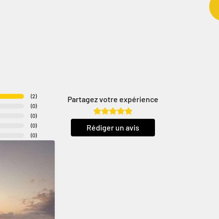
(
2
)
Partagez votre expérience
(
0
)
(
0
)
(
0
)
Rédiger un avis
(
0
)