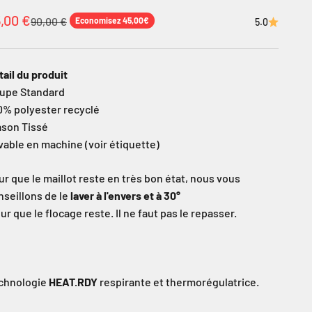
ix de vente
,00 €
Prix normal
90,00 €
Economisez 45,00€
5.0
tail du produit
upe Standard
0% polyester recyclé
ason Tissé
vable en machine (voir étiquette)
ur que le maillot reste en très bon état, nous vous
nseillons de le
laver à l'envers et à 30°
ur que le flocage reste. Il ne faut pas le repasser.
chnologie
HEAT.RDY
respirante et thermorégulatrice.